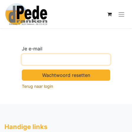
Je e-mail
Wachtwoord resetten
Terug naar login
Handige li​nks