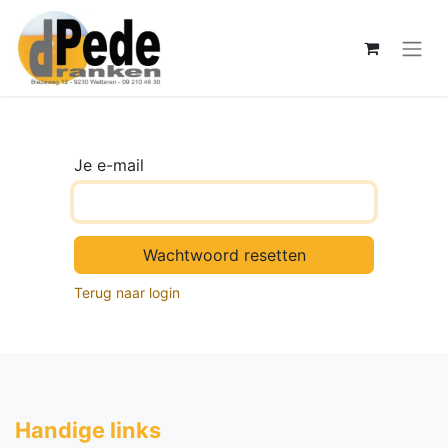
Je e-mail
Wachtwoord resetten
Terug naar login
Handige li​nks