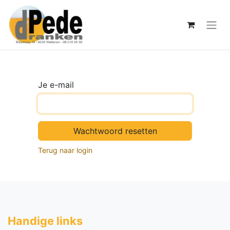
Je e-mail
Wachtwoord resetten
Terug naar login
Handige li​nks