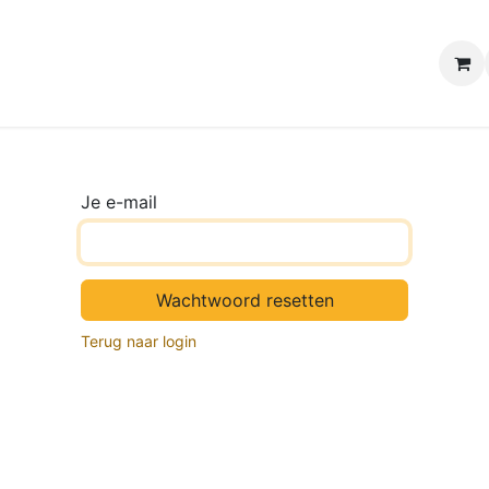
e winkels
Uw evenement
Contact
B2B Webshop
H
Je e-mail
Wachtwoord resetten
Terug naar login