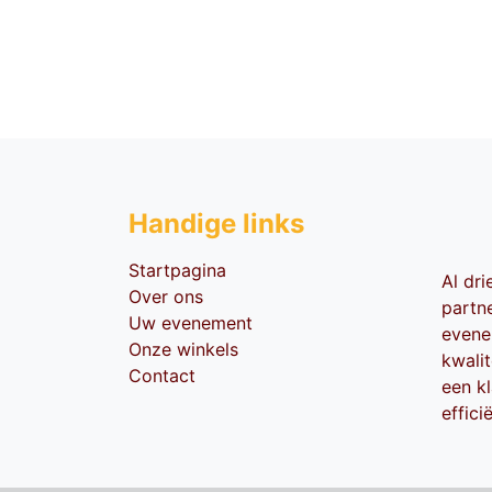
Handige li​nks
Startpagina
Al dr
Over ons
partn
Uw evenement
evene
Onze winkels
kwali
Contact
een kl
effici