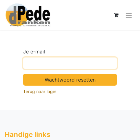
Je e-mail
Wachtwoord resetten
Terug naar login
Handige li​nks