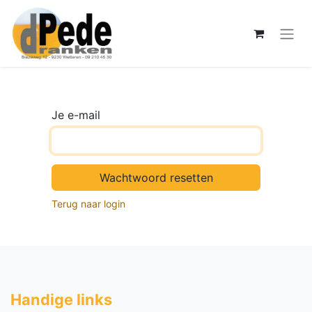
Je e-mail
Wachtwoord resetten
Terug naar login
Handige li​nks