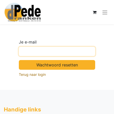
Je e-mail
Wachtwoord resetten
Terug naar login
Handige li​nks