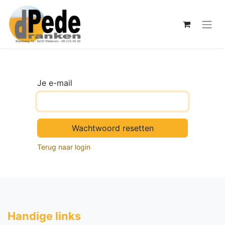
Je e-mail
Wachtwoord resetten
Terug naar login
Handige li​nks