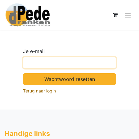
Je e-mail
Wachtwoord resetten
Terug naar login
Handige li​nks