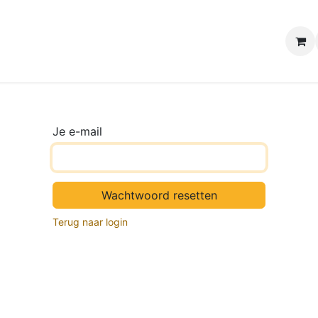
e winkels
Uw evenement
Contact
B2B Webshop
H
Je e-mail
Wachtwoord resetten
Terug naar login