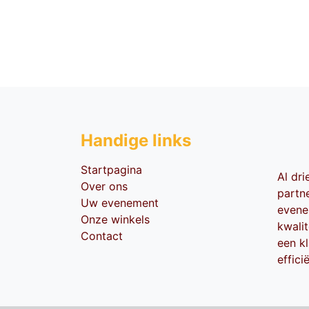
Handige li​nks
Startpagina
Al dr
Over ons
partn
Uw evenement
evene
Onze winkels
kwali
Contact
een kl
effici