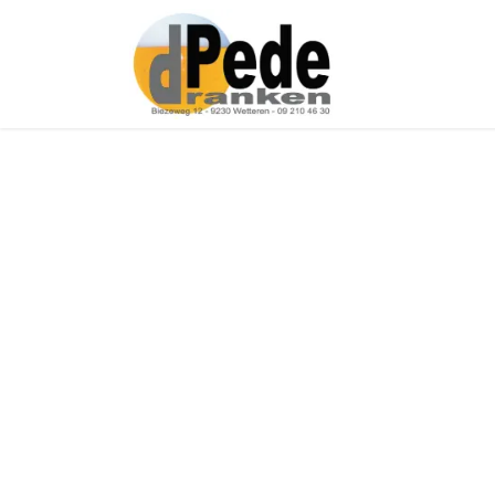
Over ons
Onz