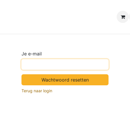
e winkels
Uw evenement
Contact
B2B Webshop
H
Je e-mail
Wachtwoord resetten
Terug naar login