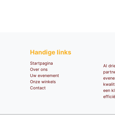
Handige li​nks
Startpagina
Al dr
Over ons
partn
Uw evenement
evene
Onze winkels
kwali
Contact
een kl
effici