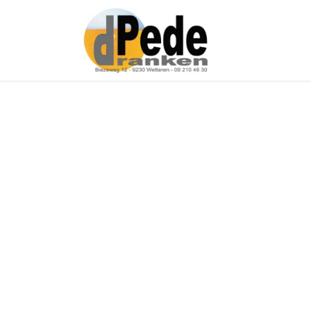
Over ons
Onz