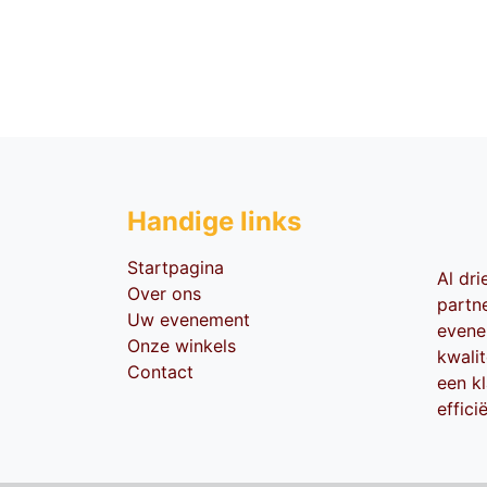
Handige li​nks
Startpagina
Al dr
Over ons
partn
Uw evenement
evene
Onze winkels
kwali
Contact
een kl
effici