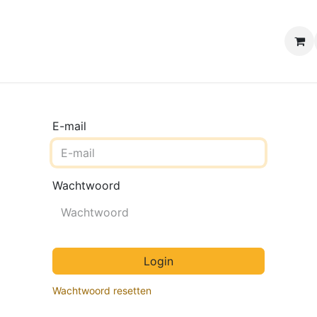
e winkels
Uw evenement
Contact
B2B Webshop
H
E-mail
Wachtwoord
Login
Wachtwoord resetten