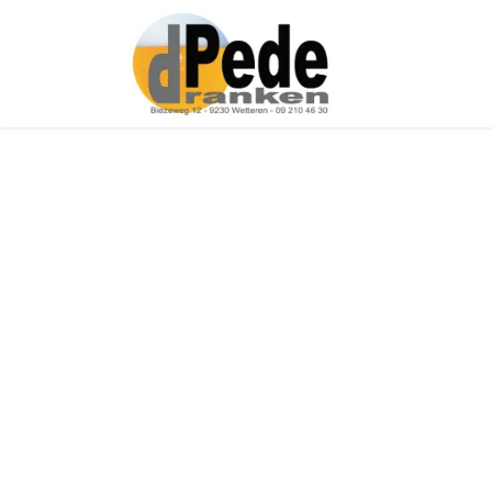
Over ons
Onz