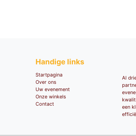
Handige li​nks
Startpagina
Al dr
Over ons
partn
Uw evenement
evene
Onze winkels
kwali
Contact
een kl
effici