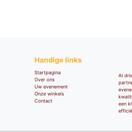
Handige li​nks
Startpagina
Al dr
Over ons
partn
Uw evenement
evene
Onze winkels
kwali
Contact
een kl
effici