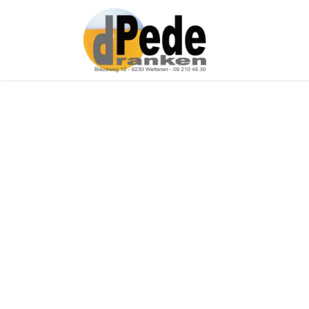
Over ons
Onz