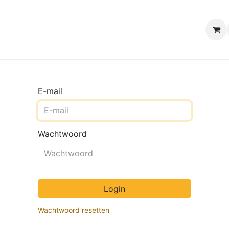
e winkels
Uw evenement
Contact
B2B Webshop
H
E-mail
Wachtwoord
Login
Wachtwoord resetten