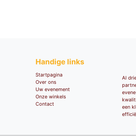
Handige li​nks
Startpagina
Al dr
Over ons
partn
Uw evenement
evene
Onze winkels
kwali
Contact
een kl
effici