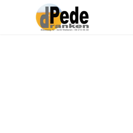
Over ons
Onz