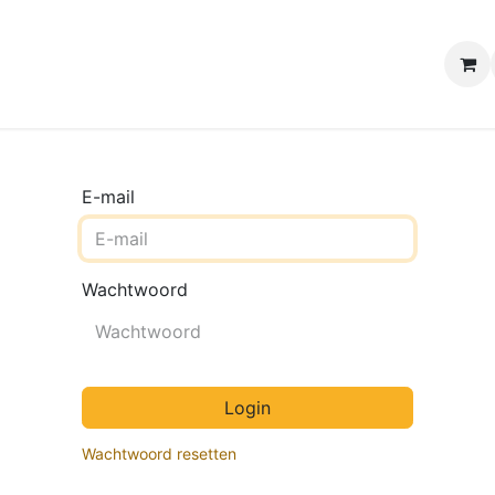
e winkels
Uw evenement
Contact
B2B Webshop
H
E-mail
Wachtwoord
Login
Wachtwoord resetten